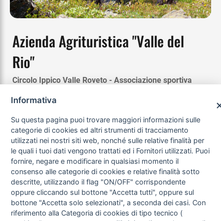
Azienda Agrituristica "Valle del
Rio"
Circolo Ippico Valle Roveto - Associazione sportiva
dilettantistica
Informativa
Escursioni a cavallo (anche di più giorni), con una
Su questa pagina puoi trovare maggiori informazioni sulle
varietà di itinerari suggestivi accompagnati da guide
categorie di cookies ed altri strumenti di tracciamento
esperte altamente specializzate.
utilizzati nei nostri siti web, nonché sulle relative finalità per
le quali i tuoi dati vengono trattati ed i Fornitori utilizzati. Puoi
Per informazioni e prenotazioni:
fornire, negare e modificare in qualsiasi momento il
Sito web:
www.valledelrio.it
consenso alle categorie di cookies e relative finalità sotto
Email:
info@valledelrio.it
descritte, utilizzando il flag "ON/OFF" corrispondente
oppure cliccando sul bottone "Accetta tutti", oppure sul
Telefono Fabio: 333.2980885
bottone "Accetta solo selezionati", a seconda dei casi. Con
Telefono Marina: 347.6316117
riferimento alla Categoria di cookies di tipo tecnico (